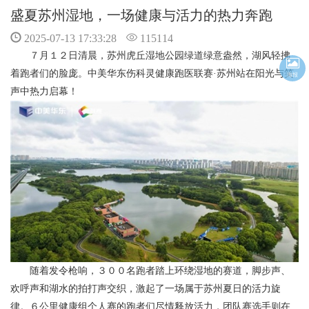
盛夏苏州湿地，一场健康与活力的热力奔跑
2025-07-13 17:33:28
115114
７月１２日清晨，苏州虎丘湿地公园绿道绿意盎然，湖风轻拂
着跑者们的脸庞。中美华东伤科灵健康跑医联赛·苏州站在阳光与笑
海报
声中热力启幕！
随着发令枪响，３００名跑者踏上环绕湿地的赛道，脚步声、
欢呼声和湖水的拍打声交织，激起了一场属于苏州夏日的活力旋
律。６公里健康组个人赛的跑者们尽情释放活力，团队赛选手则在