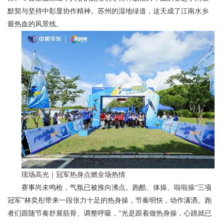
默契与坚持中彰显协作精神。苏州的湿地绿道，这天成了江南水乡
最热血的风景线。
现场高光｜冠军热身点燃全场热情
赛事尚未鸣枪，气氛已被推向沸点。跑酷、体操、啦啦操“三项
冠军”林奕彤带来一段张力十足的热身操，节奏明快，动作潇洒。跑
者们跟随节奏舒展筋骨、调整呼吸，“光是跟着做热身操，心跳就已