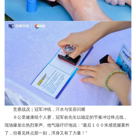
竞赛战况｜冠军冲线，汗水与笑容闪耀
６公里健康组个人赛，冠军俞先生以稳定的节奏冲过终点线，
现场爆发出热烈掌声。他气喘吁吁地说：“最后１００米感觉腿要炸
了，但看见终点那一刻，浑身又有了力量！”