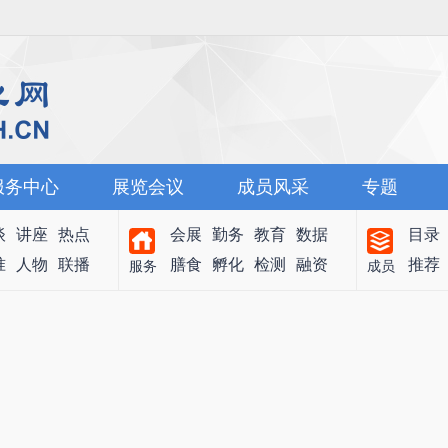
服务中心
展览会议
成员风采
专题
谈
讲座
热点
会展
勤务
教育
数据
目录
准
人物
联播
膳食
孵化
检测
融资
推荐
服务
成员