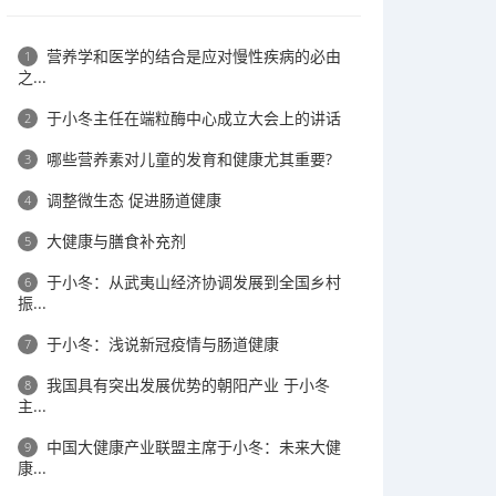
营养学和医学的结合是应对慢性疾病的必由
1
之...
于小冬主任在端粒酶中心成立大会上的讲话
2
哪些营养素对儿童的发育和健康尤其重要?
3
调整微生态 促进肠道健康
4
大健康与膳食补充剂
5
于小冬：从武夷山经济协调发展到全国乡村
6
振...
于小冬：浅说新冠疫情与肠道健康
7
我国具有突出发展优势的朝阳产业 于小冬
8
主...
中国大健康产业联盟主席于小冬：未来大健
9
康...