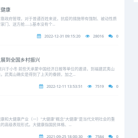
道健康
要靠政府管理，对于普通百姓来说，抗疫的措施带有强制、被动性质
方舱......),基本没有个...
2022-12-31 09:15:20
28016
0
发展到全国乡村振兴
兴于小冬 前些天承蒙中国经济日报等单位的邀请，到福建武夷山
。武夷山确实是得到了上天的眷顾，加之...
2022-12-11 13:53:51
7519
0
康和大健康产业（一）“大健康”概念“大健康”是当代文明社会的重
的高级表现形式。大健康指国民体格、...
2021-09-25 18:00:30
7584
0