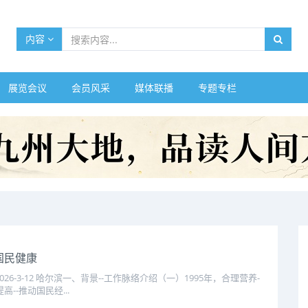
内容
展览会议
会员风采
媒体联播
专题专栏
国民健康
6-3-12 哈尔滨一、背景--工作脉络介绍（一）1995年，合理营养-
--推动国民经...