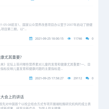
1-05-08前言1、国家公众营养改善项目办公室于2007年启动了肠健
项目第二期，以“...
2021-09-25 18:00:15
11746
0
康尤其重要?
来》论坛上答问哪些营养素对儿童的发育和健康尤其重要?一、目
指标反映儿童发育和健康问题的主要指标是...
2021-09-25 17:58:27
29112
0
立大会上的讲话
首先对中国首个以校企结合方式专项开展端粒酶研究机构的成立表
成新成果、研发出新产品，为国人的大健康...